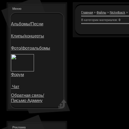
Меню
Главная
»
Файлы
»
Nickelback
» 
В категории материалов
:
0
Альбомы/Песни
Клипы/
концерты
Фото/
фотоальбомы
Форум
Чат
Обратная связь/
Письмо Админу
Реклама