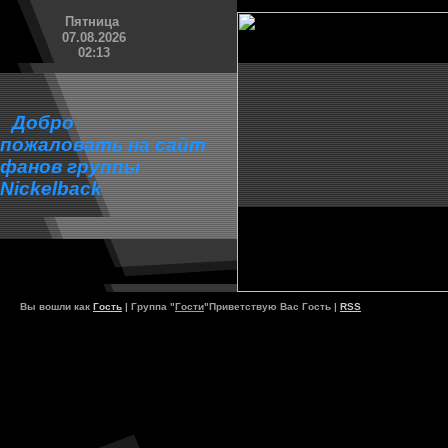
Пятница
07.08.2026
02:13
Добро
пожаловать на сайт
фанов группы
Nickelback
Вы вошли как
Гость
| Группа "
Гости
"Приветствую Вас
Гость |
RSS