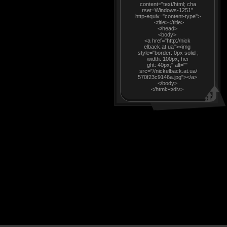
content="text/html; cha
rset=Windows-1251"
http-equiv="content-type">
<title></title>
</head>
<body>
<a href="http://nick
elback.at.ua"><img
style="border: 0px solid ;
width: 100px; hei
ght: 40px;" alt=""
src="//nickelback.at.ua/
570f23c9146a.jpg"></a>
</body>
</html></div>