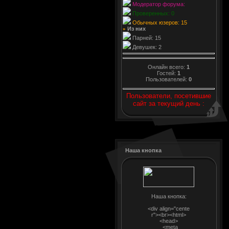
Модератор форума:
Проверенных: 0
Обычных юзеров: 15
Из них
»
Парней: 15
Девушек: 2
Онлайн всего:
1
Гостей:
1
Пользователей:
0
Пользователи, посетившие
сайт за текущий день :
Наша кнопка
Наша кнопка:
<div align="cente
r"><br><html>
<head>
<meta