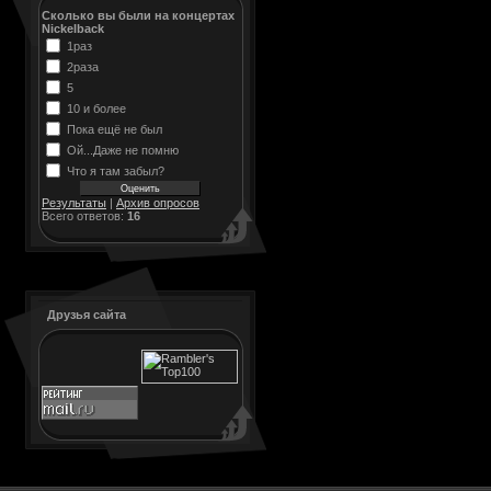
Сколько вы были на концертах
Nickelback
1раз
2раза
5
10 и более
Пока ещё не был
Ой...Даже не помню
Что я там забыл?
Результаты
|
Архив опросов
Всего ответов:
16
Друзья сайта