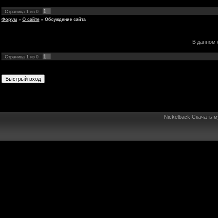
1
Страница
1
из
0
Форум
»
О сайте
»
Обсуждение сайта
В данном 
1
Страница
1
из
0
Nickelback,Скачать 