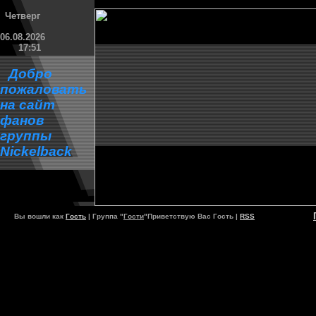
Четверг
06.08.2026
17:51
Добро
пожаловать
на сайт
фанов
группы
Nickelback
Вы вошли как
Гость
| Группа "
Гости
"Приветствую Вас
Гость |
RSS